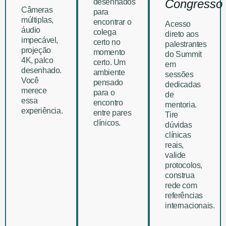
Congresso
desenhados
Câmeras
para
múltiplas,
encontrar o
Acesso
áudio
colega
direto aos
impecável,
certo no
palestrantes
projeção
momento
do Summit
4K, palco
certo. Um
em
desenhado.
ambiente
sessões
Você
pensado
dedicadas
merece
para o
de
essa
encontro
mentoria.
experiência.
entre pares
Tire
clínicos.
dúvidas
clínicas
reais,
valide
protocolos,
construa
rede com
referências
internacionais.