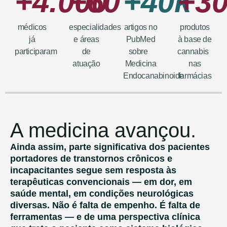
+4.000
+60
+40k
+3
médicos
especialidades
artigos no
produtos
já
e áreas
PubMed
à base de
participaram
de
sobre
cannabis
atuação
Medicina
nas
Endocanabinoide
farmácias
A medicina avançou.
Ainda assim, parte significativa dos pacientes
portadores de transtornos crônicos e
incapacitantes segue sem resposta às
terapêuticas convencionais — em dor, em
saúde mental, em condições neurológicas
diversas. Não é falta de empenho. É falta de
ferramentas — e de uma perspectiva clínica