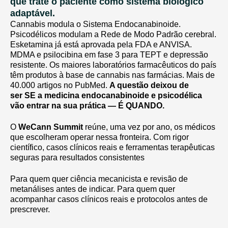
que trate o paciente como sistema biológico
adaptável.
Cannabis modula o Sistema Endocanabinoide.
Psicodélicos modulam a Rede de Modo Padrão cerebral.
Esketamina já está aprovada pela FDA e ANVISA.
MDMA e psilocibina em fase 3 para TEPT e depressão
resistente. Os maiores laboratórios farmacêuticos do país
têm produtos à base de cannabis nas farmácias. Mais de
40.000 artigos no PubMed.
A questão deixou de
ser SE a medicina endocanabinoide e psicodélica
vão entrar na sua prática — É QUANDO.
O
WeCann Summit
reúne, uma vez por ano, os médicos
que escolheram operar nessa fronteira. Com rigor
científico, casos clínicos reais e ferramentas terapêuticas
seguras para resultados consistentes
Para quem quer ciência mecanicista e revisão de
metanálises antes de indicar. Para quem quer
acompanhar casos clínicos reais e protocolos antes de
prescrever.