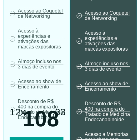
Acesso ao Coquetel
Acesso ao Coquetel
de Networking
de Networking
Acesso à
Acesso à
experiências e
experiências e
ativações das
ativações das
marcas expositoras
marcas expositoras
Almoço incluso nos
Almoço incluso nos
3 dias de evento
3 dias de evento
Acesso ao show de
Acesso ao show de
Encerramento
Encerramento
Desconto de R$
Desconto de R$
400 na compra do
400 na compra do
108
12x
,33
Tratado de Medicina
Tratado de Medicina
Endocanabinoide
Endocanabinoide
Acesso a Mentorias
exclusivas com