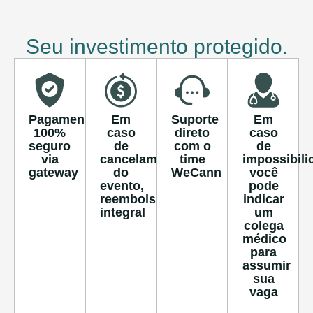
Seu investimento protegido.
Pagamento
Em
Suporte
Em
100%
caso
direto
caso
seguro
de
com o
de
via
cancelamento
time
impossibili
gateway
do
WeCann
você
evento,
pode
reembolso
indicar
integral
um
colega
médico
para
assumir
sua
vaga