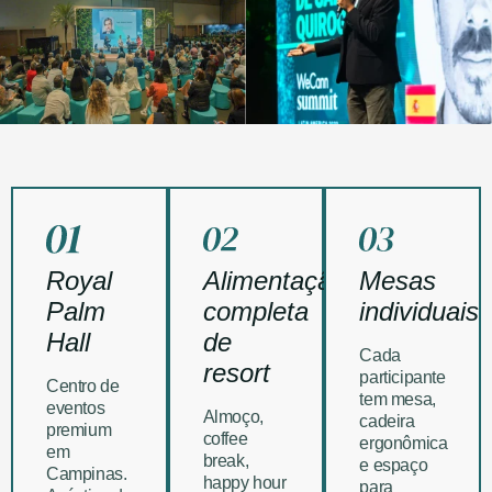
Royal
Alimentação
Mesas
Palm
completa
individuais
Hall
de
Cada
resort
participante
Centro de
tem mesa,
eventos
Almoço,
cadeira
premium
coffee
ergonômica
em
break,
e espaço
Campinas.
happy hour
para