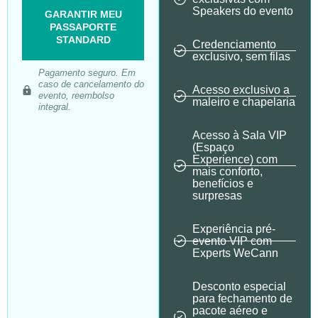
Speakers do evento
GARANTIR MEU
PASSAPORTE
STANDARD
Credenciamento
exclusivo, sem filas
Pagamento seguro. Em
caso de cancelamento do
Acesso exclusivo a
evento, reembolso
maleiro e chapelaria
integral.
Acesso à Sala VIP
(Espaço
Experience) com
mais conforto,
benefícios e
surpresas
Experiência pré-
evento VIP com
Experts WeCann
Desconto especial
para fechamento de
pacote aéreo e