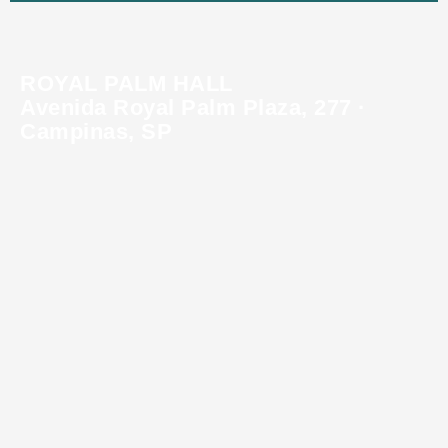
ROYAL PALM HALL
Avenida Royal Palm Plaza, 277 ·
Campinas, SP