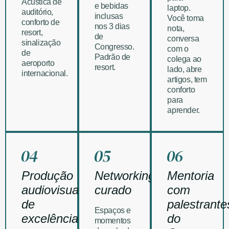
Acústica de
e bebidas
laptop.
auditório,
inclusas
Você toma
conforto de
nos 3 dias
nota,
resort,
de
conversa
sinalização
Congresso.
com o
de
Padrão de
colega ao
aeroporto
resort.
lado, abre
internacional.
artigos, tem
conforto
para
aprender.
Produção
Networking
Mentoria
audiovisual
curado
com
de
palestrante
Espaços e
excelência
do
momentos